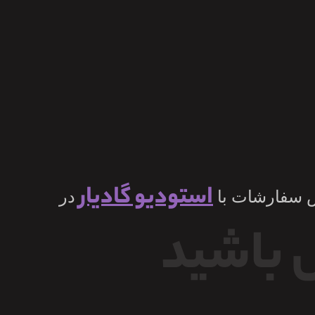
استودیو گادیار
ش سفارشات با
در
 باشید